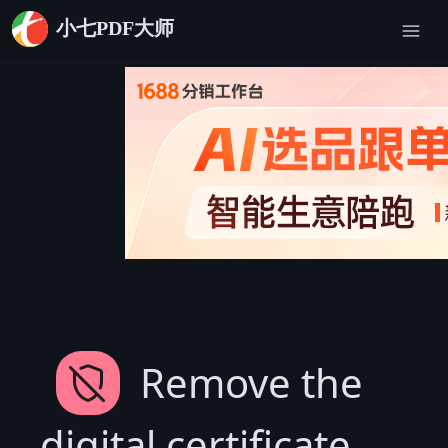
小七PDF大师
menu
remove_moderator
Remove the
digital certificate